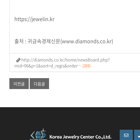
https://jewelin.kr
출처 : 귀금속경제신문(www.diamonds.co.kr)
http://diamonds.co.kr/home/newsBoard.php?
mid=96&p=1&sort=d_regis&order…
[203]
이전글
다음글